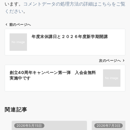
います。
コメントデータの処理方法の詳細はこちらをご覧
ください
。
前のページへ
投
年度末休講日と２０２６年度新学期開講
稿
ナ
次のページへ
ビ
ゲ
創立40周年キャンペーン第一弾 入会金無料
実施中です
ー
シ
ョ
関連記事
ン
2026年5月15日
2026年7月3日