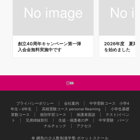
創立40周年キャンペーン第一弾
2026年度 夏
入会金無料実施中です
を始めました
プライバシーポリシー
会社案内
中学受験コース 小学4
年生～6年生
高校受験コース personal Rearning
小学生基礎
算数コース
個別学習コース
保護者面談
テスト/イベン
ト
兄弟姉妹割引
生徒・保護者の声
中学受験 パーソ
ナルチェック
アクセス
© 綱島の少人数制進学塾 ポケットスクール